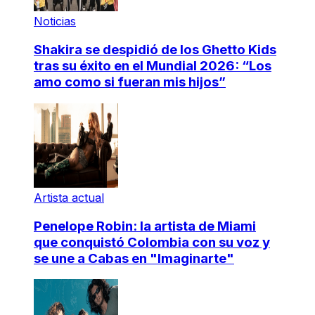
Noticias
Shakira se despidió de los Ghetto Kids
tras su éxito en el Mundial 2026: “Los
amo como si fueran mis hijos”
Artista actual
Penelope Robin: la artista de Miami
que conquistó Colombia con su voz y
se une a Cabas en "Imaginarte"