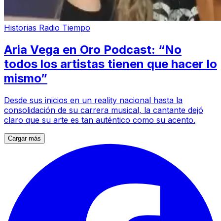
Historias Radio Tiempo
Aria Vega en Oro Podcast: “No
todos los artistas tienen que hacer lo
mismo”
Desde sus inicios en un reality nacional hasta la
consolidación de su carrera musical, la cantante dejó
claro que su arte es tan auténtico como su acento.
Cargar más