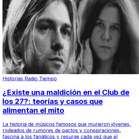
Historias Radio Tiempo
¿Existe una maldición en el Club de
los 27?: teorías y casos que
alimentan el mito
La historia de músicos famosos que murieron jóvenes,
rodeados de rumores de pactos y conspiraciones,
fascina a los fanáticos y resurge cada vez que el