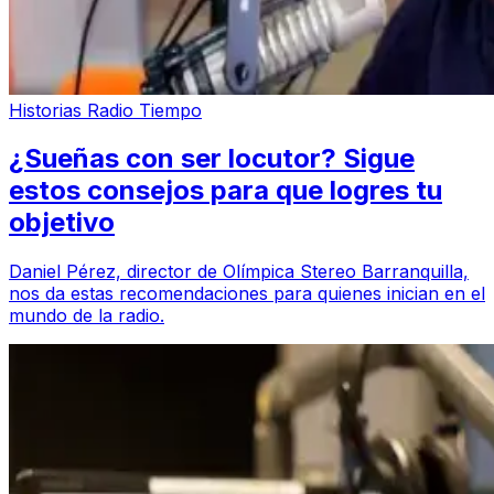
Historias Radio Tiempo
¿Sueñas con ser locutor? Sigue
estos consejos para que logres tu
objetivo
Daniel Pérez, director de Olímpica Stereo Barranquilla,
nos da estas recomendaciones para quienes inician en el
mundo de la radio.