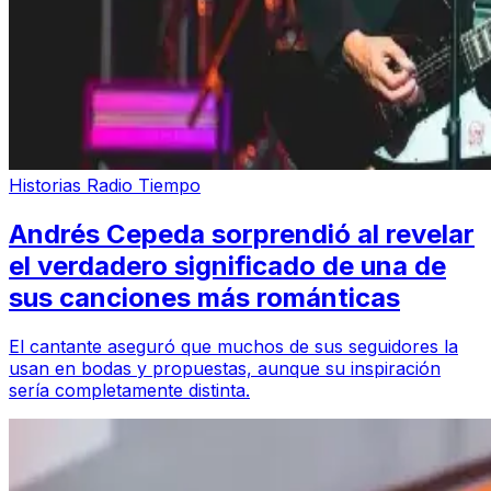
Historias Radio Tiempo
Andrés Cepeda sorprendió al revelar
el verdadero significado de una de
sus canciones más románticas
El cantante aseguró que muchos de sus seguidores la
usan en bodas y propuestas, aunque su inspiración
sería completamente distinta.