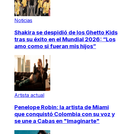
Noticias
Shakira se despidió de los Ghetto Kids
tras su éxito en el Mundial 2026: “Los
amo como si fueran mis hijos”
Artista actual
Penelope Robin: la artista de Miami
que conquistó Colombia con su voz y
se une a Cabas en "Imaginarte"