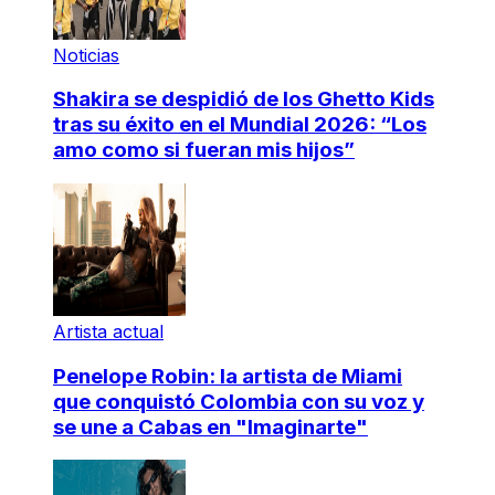
Noticias
Shakira se despidió de los Ghetto Kids
tras su éxito en el Mundial 2026: “Los
amo como si fueran mis hijos”
Artista actual
Penelope Robin: la artista de Miami
que conquistó Colombia con su voz y
se une a Cabas en "Imaginarte"