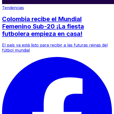
Tendencias
Colombia recibe el Mundial
Femenino Sub-20 ¡La fiesta
futbolera empieza en casa!
El país ya está listo para recibir a las futuras reinas del
fútbol mundial