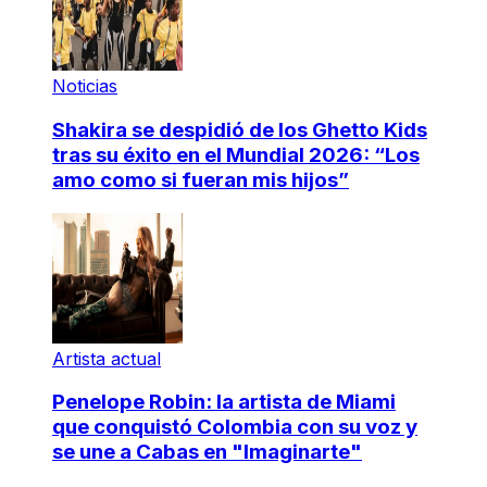
Noticias
Shakira se despidió de los Ghetto Kids
tras su éxito en el Mundial 2026: “Los
amo como si fueran mis hijos”
Artista actual
Penelope Robin: la artista de Miami
que conquistó Colombia con su voz y
se une a Cabas en "Imaginarte"