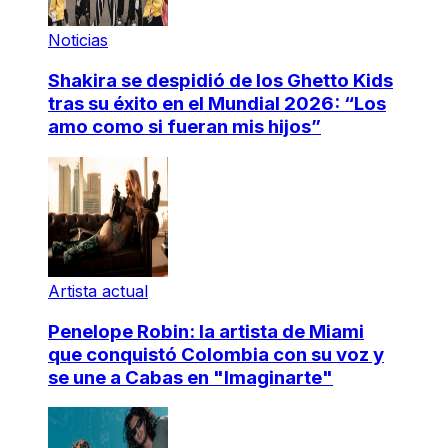
Noticias
Shakira se despidió de los Ghetto Kids
tras su éxito en el Mundial 2026: “Los
amo como si fueran mis hijos”
Artista actual
Penelope Robin: la artista de Miami
que conquistó Colombia con su voz y
se une a Cabas en "Imaginarte"