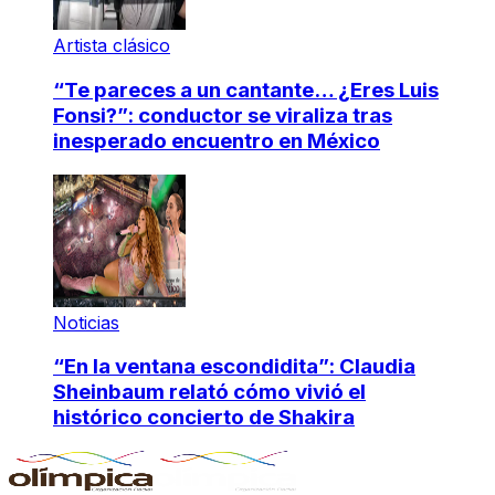
Artista clásico
“Te pareces a un cantante… ¿Eres Luis
Fonsi?”: conductor se viraliza tras
inesperado encuentro en México
Noticias
“En la ventana escondidita”: Claudia
Sheinbaum relató cómo vivió el
histórico concierto de Shakira