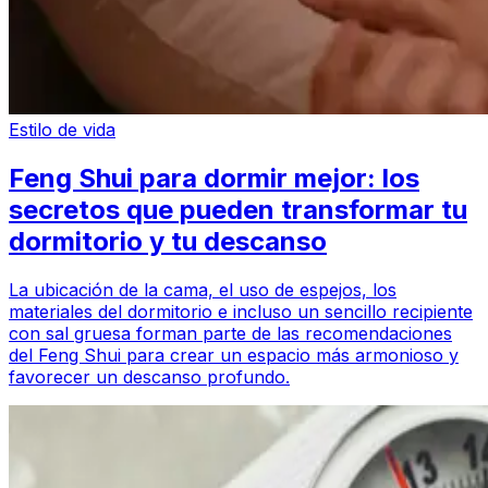
Estilo de vida
Feng Shui para dormir mejor: los
secretos que pueden transformar tu
dormitorio y tu descanso
La ubicación de la cama, el uso de espejos, los
materiales del dormitorio e incluso un sencillo recipiente
con sal gruesa forman parte de las recomendaciones
del Feng Shui para crear un espacio más armonioso y
favorecer un descanso profundo.