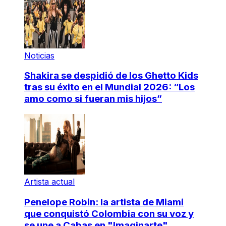
Noticias
Shakira se despidió de los Ghetto Kids
tras su éxito en el Mundial 2026: “Los
amo como si fueran mis hijos”
Artista actual
Penelope Robin: la artista de Miami
que conquistó Colombia con su voz y
se une a Cabas en "Imaginarte"