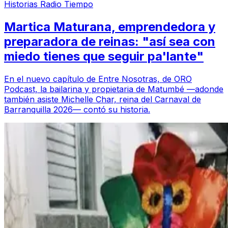
Historias Radio Tiempo
Martica Maturana, emprendedora y
preparadora de reinas: "así sea con
miedo tienes que seguir pa'lante"
En el nuevo capítulo de Entre Nosotras, de ORO
Podcast, la bailarina y propietaria de Matumbé —adonde
también asiste Michelle Char, reina del Carnaval de
Barranquilla 2026— contó su historia.