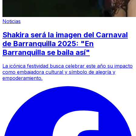
Noticias
Shakira será la imagen del Carnaval
de Barranquilla 2025: "En
Barranquilla se baila así"
La icónica festividad busca celebrar este año su impacto
como embajadora cultural y símbolo de alegría y
empoderamiento.