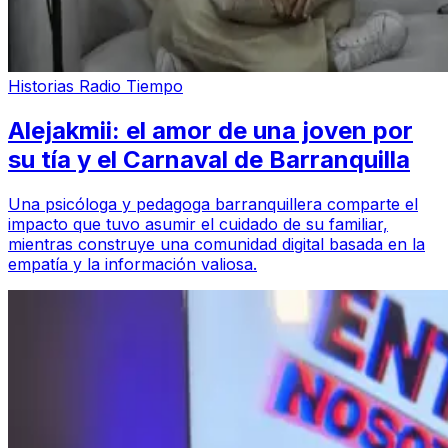
Historias Radio Tiempo
Alejakmii: el amor de una joven por
su tía y el Carnaval de Barranquilla
Una psicóloga y pedagoga barranquillera comparte el
impacto que tuvo asumir el cuidado de su familiar,
mientras construye una comunidad digital basada en la
empatía y la información valiosa.