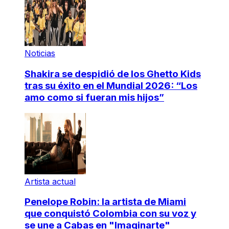
Noticias
Shakira se despidió de los Ghetto Kids
tras su éxito en el Mundial 2026: “Los
amo como si fueran mis hijos”
Artista actual
Penelope Robin: la artista de Miami
que conquistó Colombia con su voz y
se une a Cabas en "Imaginarte"