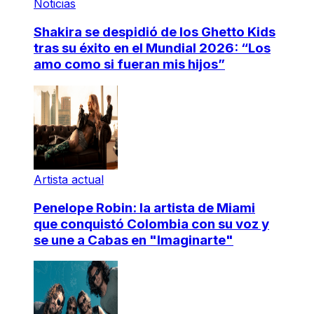
Noticias
Shakira se despidió de los Ghetto Kids
tras su éxito en el Mundial 2026: “Los
amo como si fueran mis hijos”
Artista actual
Penelope Robin: la artista de Miami
que conquistó Colombia con su voz y
se une a Cabas en "Imaginarte"