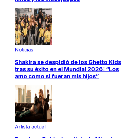
Noticias
Shakira se despidió de los Ghetto Kids
tras su éxito en el Mundial 2026: “Los
amo como si fueran mis hijos”
Artista actual