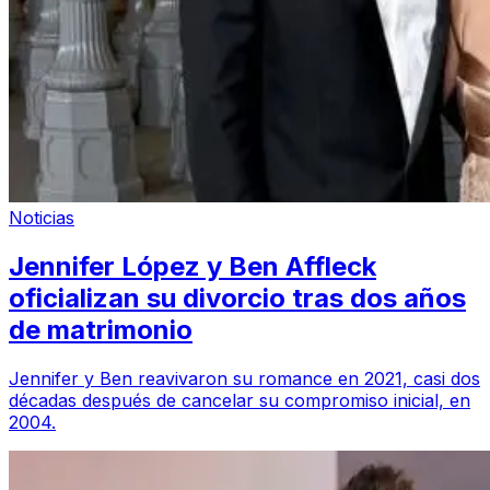
Noticias
Jennifer López y Ben Affleck
oficializan su divorcio tras dos años
de matrimonio
Jennifer y Ben reavivaron su romance en 2021, casi dos
décadas después de cancelar su compromiso inicial, en
2004.