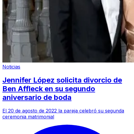
Noticias
Jennifer López solicita divorcio de
Ben Affleck en su segundo
aniversario de boda
El 20 de agosto de 2022 la pareja celebró su segunda
ceremonia matrimonial