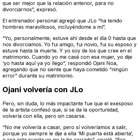
que ser mejor que la relación anterior, para no
divorciarnos”, expresó.
El entrenador personal agregó que JLo “ha tenido
hombres maravillosos, incluyéndome a mí”.
“Yo, personalmente, estuve ahí desde el día 0 hasta que
nos divorciamos. Yo fui amigo, fui novio, fui su esposo y
estuve hasta la muerte. Y yo soy de los que cree en el
matrimonio. Cuando yo me casé con esa mujer, yo dije
‘yo hasta aquí ya yo llego”, respondió Ojani Noa,
agregando que no siente que haya cometido “ningún
error” durante su matrimonio.
Ojani volvería con JLo
Pero, sin duda, lo más impactante fue que el exesposo
de la artista confesó que, si se da la oportunidad,
volvería con ella, pero sin casarse.
“No me volvería a casar, pero sí volveríamos a salir,
porque yo siempre le dije a ella ‘Mi puerta está abierta’,
o sea esta puerta yo no la he cerrado”, reveló. “Ese