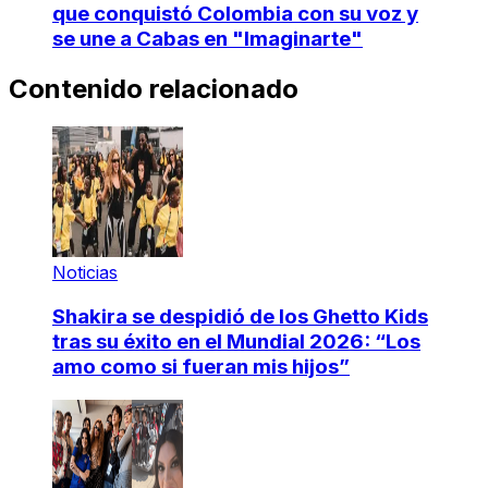
que conquistó Colombia con su voz y
se une a Cabas en "Imaginarte"
Contenido relacionado
Noticias
Shakira se despidió de los Ghetto Kids
tras su éxito en el Mundial 2026: “Los
amo como si fueran mis hijos”