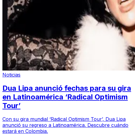
Noticias
Dua Lipa anunció fechas para su gira
en Latinoamérica ‘Radical Optimism
Tour’
Con su gira mundial ‘Radical Optimism Tour’, Dua Lipa
anunció su regreso a Latinoamérica. Descubre cuándo
estará en Colombia.