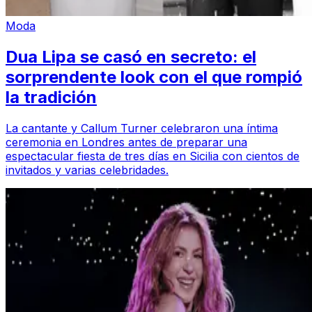
Moda
Dua Lipa se casó en secreto: el
sorprendente look con el que rompió
la tradición
La cantante y Callum Turner celebraron una íntima
ceremonia en Londres antes de preparar una
espectacular fiesta de tres días en Sicilia con cientos de
invitados y varias celebridades.