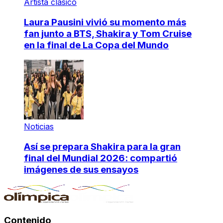
Artista clásico
Laura Pausini vivió su momento más
fan junto a BTS, Shakira y Tom Cruise
en la final de La Copa del Mundo
Noticias
Así se prepara Shakira para la gran
final del Mundial 2026: compartió
imágenes de sus ensayos
Contenido