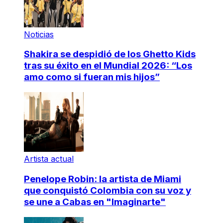
Noticias
Shakira se despidió de los Ghetto Kids
tras su éxito en el Mundial 2026: “Los
amo como si fueran mis hijos”
Artista actual
Penelope Robin: la artista de Miami
que conquistó Colombia con su voz y
se une a Cabas en "Imaginarte"