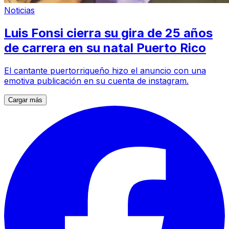
Noticias
Luis Fonsi cierra su gira de 25 años
de carrera en su natal Puerto Rico
El cantante puertorriqueño hizo el anuncio con una
emotiva publicación en su cuenta de instagram.
Cargar más