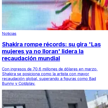
Noticias
Shakira rompe récords: su gira 'Las
mujeres ya no lloran' lidera la
recaudación mundial
Con ingresos de 70,6 millones de dólares en marzo,
Shakira se posiciona como la artista con mayor
recaudación global, superando a figuras como Bad
Bunny y Coldplay.