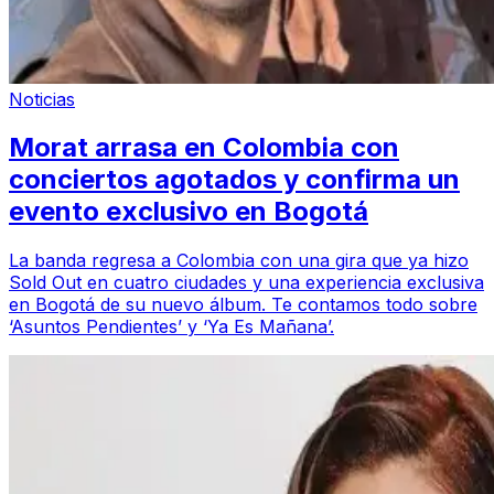
Noticias
Morat arrasa en Colombia con
conciertos agotados y confirma un
evento exclusivo en Bogotá
La banda regresa a Colombia con una gira que ya hizo
Sold Out en cuatro ciudades y una experiencia exclusiva
en Bogotá de su nuevo álbum. Te contamos todo sobre
‘Asuntos Pendientes’ y ‘Ya Es Mañana’.