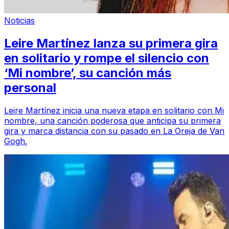
Noticias
Leire Martínez lanza su primera gira
en solitario y rompe el silencio con
‘Mi nombre’, su canción más
personal
Leire Martínez inicia una nueva etapa en solitario con Mi
nombre, una canción poderosa que anticipa su primera
gira y marca distancia con su pasado en La Oreja de Van
Gogh.