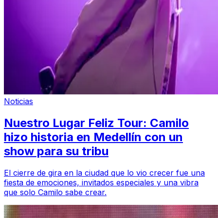
Noticias
Nuestro Lugar Feliz Tour: Camilo
hizo historia en Medellín con un
show para su tribu
El cierre de gira en la ciudad que lo vio crecer fue una
fiesta de emociones, invitados especiales y una vibra
que solo Camilo sabe crear.