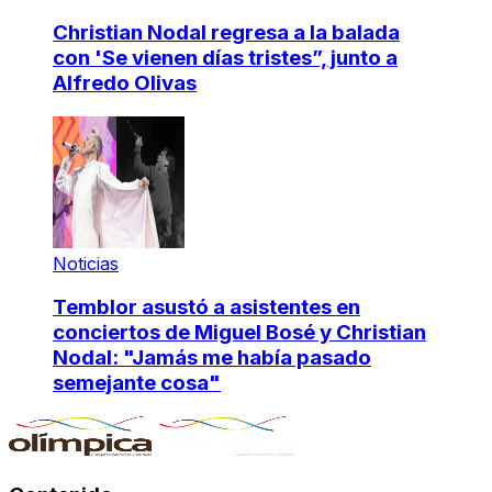
Christian Nodal regresa a la balada
con 'Se vienen días tristes”, junto a
Alfredo Olivas
Noticias
Temblor asustó a asistentes en
conciertos de Miguel Bosé y Christian
Nodal: "Jamás me había pasado
semejante cosa"