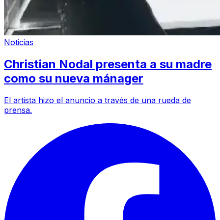
Noticias
Christian Nodal presenta a su madre
como su nueva mánager
El artista hizo el anuncio a través de una rueda de
prensa.