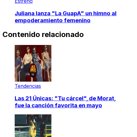
Estreno
Juliana lanza "La GuapA" un himno al
empoderamiento femenino
Contenido relacionado
Tendencias
Las 21 Únicas: "Tu cárcel", de Morat,
fue la canción favorita en mayo