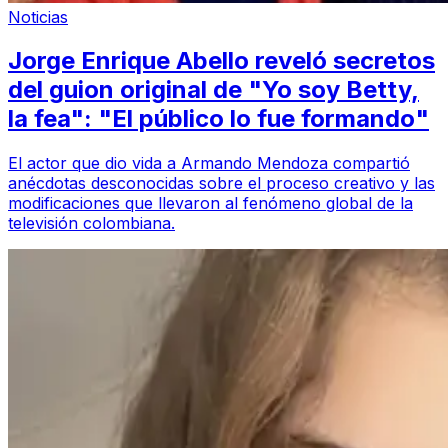
Noticias
Jorge Enrique Abello reveló secretos
del guion original de "Yo soy Betty,
la fea": "El público lo fue formando"
El actor que dio vida a Armando Mendoza compartió
anécdotas desconocidas sobre el proceso creativo y las
modificaciones que llevaron al fenómeno global de la
televisión colombiana.