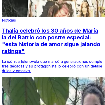
Noticias
Thalía celebró los 30 años de María
la del Barrio con postre especial:
"esta historia de amor sigue jalando
ratings"
La icónica telenovela que marcó a generaciones cumple
tres décadas y su protagonista lo celebró con un detalle
dulce y emotivo.