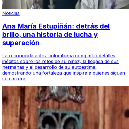
Noticias
Ana María Estupiñán: detrás del
brillo, una historia de lucha y
superación
La reconocida actriz colombiana compartió detalles
inéditos sobre los retos de su niñez, la llegada de sus
hermanas y el desarrollo de su autoestima,
demostrando una fortaleza que inspira a quienes siguen
su carrera.