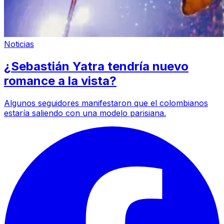
Noticias
¿Sebastián Yatra tendría nuevo
romance a la vista?
Algunos seguidores manifestaron que el colombianos
estaría saliendo con una modelo parisiana.