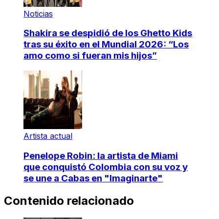
Noticias
Shakira se despidió de los Ghetto Kids
tras su éxito en el Mundial 2026: “Los
amo como si fueran mis hijos”
Artista actual
Penelope Robin: la artista de Miami
que conquistó Colombia con su voz y
se une a Cabas en "Imaginarte"
Contenido relacionado