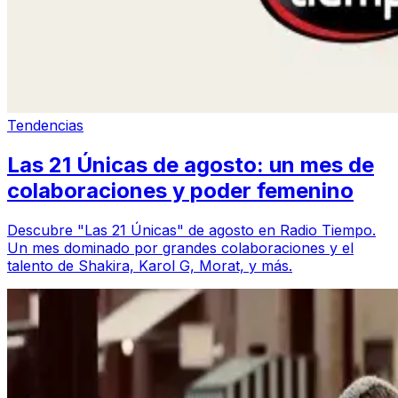
Tendencias
Las 21 Únicas de agosto: un mes de
colaboraciones y poder femenino
Descubre "Las 21 Únicas" de agosto en Radio Tiempo.
Un mes dominado por grandes colaboraciones y el
talento de Shakira, Karol G, Morat, y más.