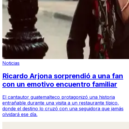
Noticias
Ricardo Arjona sorprendió a una fan
con un emotivo encuentro familiar
El cantautor guatemalteco protagonizó una historia
entrañable durante una visita a un restaurante típico,
donde el destino lo cruzó con una seguidora que jamás
olvidará ese día.