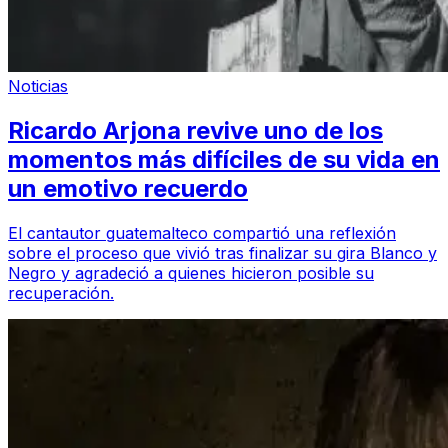
Noticias
Ricardo Arjona revive uno de los
momentos más difíciles de su vida en
un emotivo recuerdo
El cantautor guatemalteco compartió una reflexión
sobre el proceso que vivió tras finalizar su gira Blanco y
Negro y agradeció a quienes hicieron posible su
recuperación.