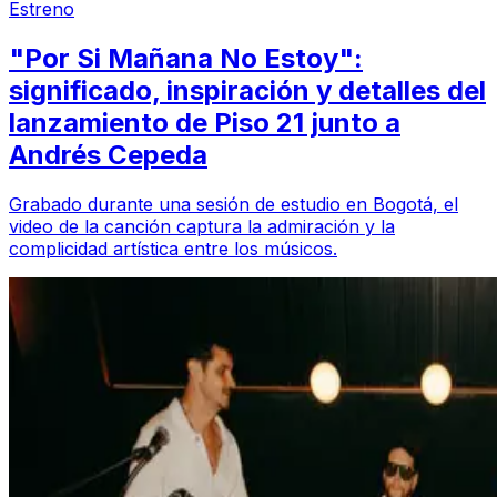
Estreno
"Por Si Mañana No Estoy":
significado, inspiración y detalles del
lanzamiento de Piso 21 junto a
Andrés Cepeda
Grabado durante una sesión de estudio en Bogotá, el
video de la canción captura la admiración y la
complicidad artística entre los músicos.