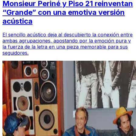
Monsieur Periné y Piso 21 reinventan
“Grande” con una emotiva versión
acústica
El sencillo acústico deja al descubierto la conexión entre
ambas agrupaciones, apostando por la emoción pura y
la fuerza de la letra en una pieza memorable para sus
seguidores.