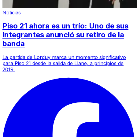
Noticias
Piso 21 ahora es un trío: Uno de sus
integrantes anunció su retiro de la
banda
La partida de Lorduy marca un momento significativo
para Piso 21 desde la salida de Llane, a principios de
2019.