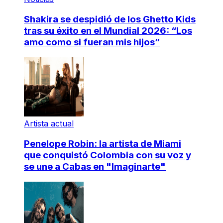
Shakira se despidió de los Ghetto Kids
tras su éxito en el Mundial 2026: “Los
amo como si fueran mis hijos”
Artista actual
Penelope Robin: la artista de Miami
que conquistó Colombia con su voz y
se une a Cabas en "Imaginarte"