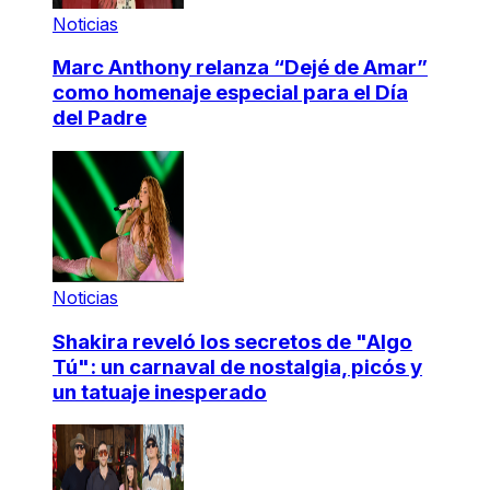
Noticias
Marc Anthony relanza “Dejé de Amar”
como homenaje especial para el Día
del Padre
Noticias
Shakira reveló los secretos de "Algo
Tú": un carnaval de nostalgia, picós y
un tatuaje inesperado