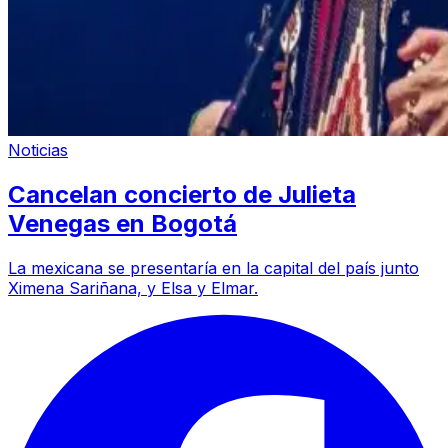
Noticias
Cancelan concierto de Julieta
Venegas en Bogotá
La mexicana se presentaría en la capital del país junto
Ximena Sariñana, y Elsa y Elmar.