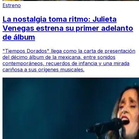
Estreno
La nostalgia toma ritmo: Julieta
Venegas estrena su primer adelanto
de álbum
"Tiempos Dorados" llega como la carta de presentación
del décimo álbum de la mexicana, entre sonidos
contemporáneos, recuerdos de infancia y una mirada
cariñosa a sus orígenes musicales.