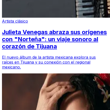
Artista clásico
Julieta Venegas abraza sus orígenes
con "Norteña": un viaje sonoro al
corazón de Tijuana
El nuevo álbum de la artista mexicana explora sus
raíces en Tijuana y su conexión con el regional
mexicano.