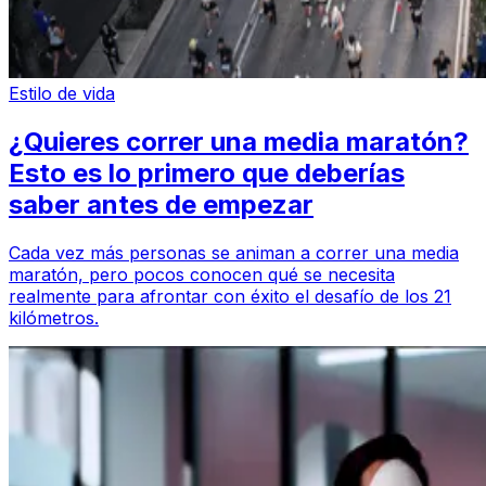
Estilo de vida
¿Quieres correr una media maratón?
Esto es lo primero que deberías
saber antes de empezar
Cada vez más personas se animan a correr una media
maratón, pero pocos conocen qué se necesita
realmente para afrontar con éxito el desafío de los 21
kilómetros.