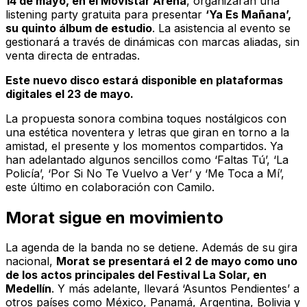
14 de mayo, en el Movistar Arena
, organizarán una
listening party gratuita para presentar
‘Ya Es Mañana’,
su quinto álbum de estudio
. La asistencia al evento se
gestionará a través de dinámicas con marcas aliadas, sin
venta directa de entradas.
Este nuevo disco estará disponible en plataformas
digitales el 23 de mayo.
La propuesta sonora combina toques nostálgicos con
una estética noventera y letras que giran en torno a la
amistad, el presente y los momentos compartidos. Ya
han adelantado algunos sencillos como ‘Faltas Tú’, ‘La
Policía’, ‘Por Si No Te Vuelvo a Ver’ y ‘Me Toca a Mí’,
este último en colaboración con Camilo.
Morat sigue en movimiento
La agenda de la banda no se detiene. Además de su gira
nacional,
Morat se presentará el 2 de mayo como uno
de los actos principales del Festival La Solar, en
Medellín
. Y más adelante, llevará ‘Asuntos Pendientes’ a
otros países como México, Panamá, Argentina, Bolivia y