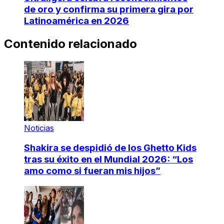
de oro y confirma su primera gira por
Latinoamérica en 2026
Contenido relacionado
Noticias
Shakira se despidió de los Ghetto Kids
tras su éxito en el Mundial 2026: “Los
amo como si fueran mis hijos”