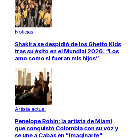
Noticias
Shakira se despidió de los Ghetto Kids
tras su éxito en el Mundial 2026: “Los
amo como si fueran mis hijos”
Artista actual
Penelope Robin: la artista de Miami
que conquistó Colombia con su voz y
se une a Cabas en "Imaginarte"