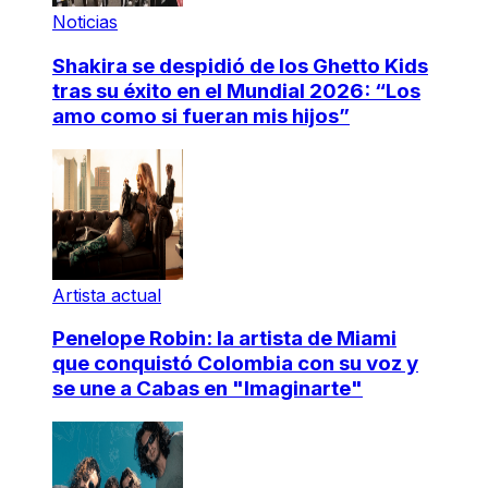
Noticias
Shakira se despidió de los Ghetto Kids
tras su éxito en el Mundial 2026: “Los
amo como si fueran mis hijos”
Artista actual
Penelope Robin: la artista de Miami
que conquistó Colombia con su voz y
se une a Cabas en "Imaginarte"