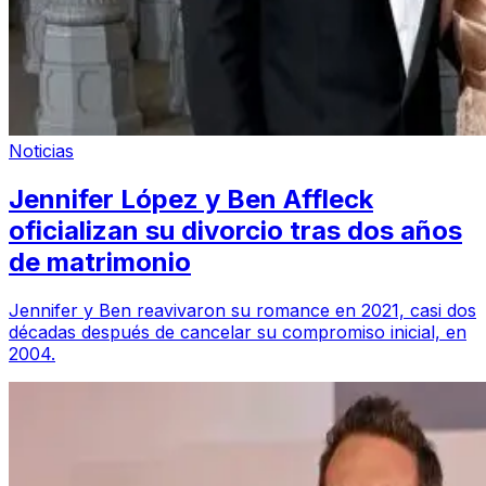
Noticias
Jennifer López y Ben Affleck
oficializan su divorcio tras dos años
de matrimonio
Jennifer y Ben reavivaron su romance en 2021, casi dos
décadas después de cancelar su compromiso inicial, en
2004.