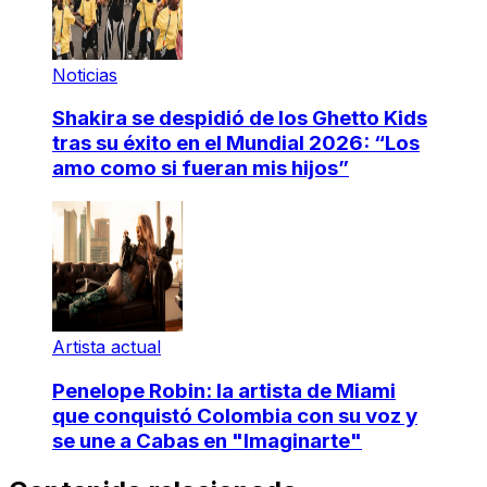
Noticias
Shakira se despidió de los Ghetto Kids
tras su éxito en el Mundial 2026: “Los
amo como si fueran mis hijos”
Artista actual
Penelope Robin: la artista de Miami
que conquistó Colombia con su voz y
se une a Cabas en "Imaginarte"