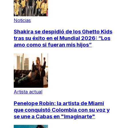
Noticias
Shakira se despidió de los Ghetto Kids
tras su éxito en el Mundial 2026: “Los
amo como si fueran mis hijos”
Artista actual
Penelope Robin: la artista de Miami
que conquistó Colombia con su voz y
se une a Cabas en "Imaginarte"