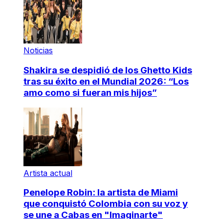
Noticias
Shakira se despidió de los Ghetto Kids
tras su éxito en el Mundial 2026: “Los
amo como si fueran mis hijos”
Artista actual
Penelope Robin: la artista de Miami
que conquistó Colombia con su voz y
se une a Cabas en "Imaginarte"