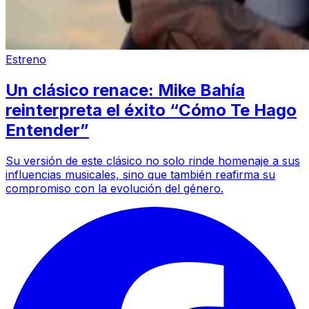
Estreno
Un clásico renace: Mike Bahía
reinterpreta el éxito “Cómo Te Hago
Entender”
Su versión de este clásico no solo rinde homenaje a sus
influencias musicales, sino que también reafirma su
compromiso con la evolución del género.