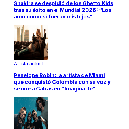
Shakira se despidió de los Ghetto Kids
tras su éxito en el Mundial 2026: “Los
amo como si fueran mis hijos”
Artista actual
Penelope Robin: la artista de Miami
que conquistó Colombia con su voz y
se une a Cabas en "Imaginarte"