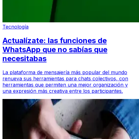
Tecnología
Actualízate: las funciones de
WhatsApp que no sabías que
necesitabas
La plataforma de mensajería más popular del mundo
renueva sus herramientas para chats colectivos, con
herramientas que permiten una mejor organización y
una expresión más creativa entre los participantes.