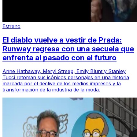
Estreno
El diablo vuelve a vestir de Prada:
Runway regresa con una secuela que
enfrenta al pasado con el futuro
Anne Hathaway, Meryl Streep, Emily Blunt y Stanley
Tucci retoman sus icónicos personajes en una historia
marcada por el declive de los medios impresos y la
transformación de la industria de la moda.