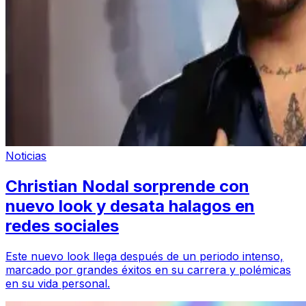
Noticias
Christian Nodal sorprende con
nuevo look y desata halagos en
redes sociales
Este nuevo look llega después de un periodo intenso,
marcado por grandes éxitos en su carrera y polémicas
en su vida personal.