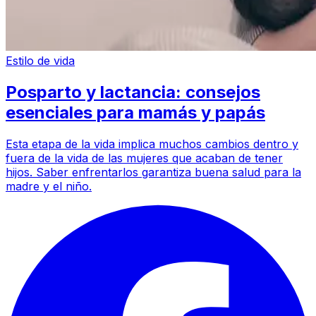
Estilo de vida
Posparto y lactancia: consejos
esenciales para mamás y papás
Esta etapa de la vida implica muchos cambios dentro y
fuera de la vida de las mujeres que acaban de tener
hijos. Saber enfrentarlos garantiza buena salud para la
madre y el niño.