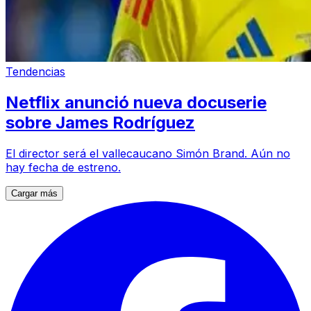
Tendencias
Netflix anunció nueva docuserie
sobre James Rodríguez
El director será el vallecaucano Simón Brand. Aún no
hay fecha de estreno.
Cargar más