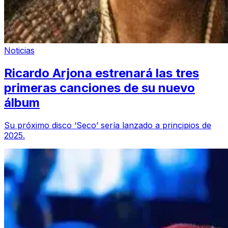
Noticias
Ricardo Arjona estrenará las tres
primeras canciones de su nuevo
álbum
Su próximo disco ‘Seco’ sería lanzado a principios de
2025.