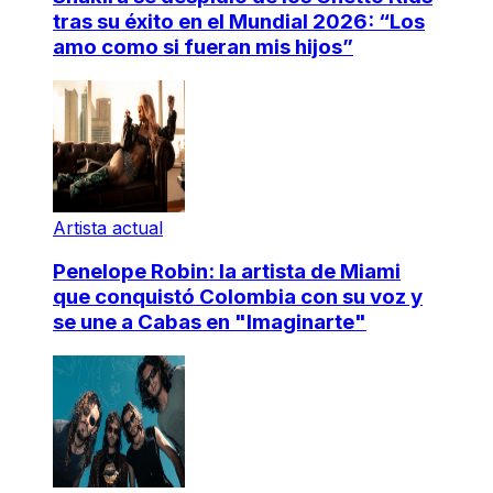
tras su éxito en el Mundial 2026: “Los
amo como si fueran mis hijos”
Artista actual
Penelope Robin: la artista de Miami
que conquistó Colombia con su voz y
se une a Cabas en "Imaginarte"