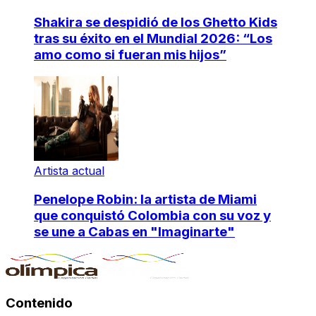
Shakira se despidió de los Ghetto Kids
tras su éxito en el Mundial 2026: “Los
amo como si fueran mis hijos”
Artista actual
Penelope Robin: la artista de Miami
que conquistó Colombia con su voz y
se une a Cabas en "Imaginarte"
Contenido