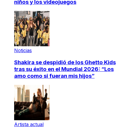
niños y los videojuegos
Noticias
Shakira se despidió de los Ghetto Kids
tras su éxito en el Mundial 2026: “Los
amo como si fueran mis hijos”
Artista actual