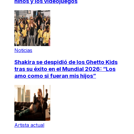
niños y los videojuegos
Noticias
Shakira se despidió de los Ghetto Kids
tras su éxito en el Mundial 2026: “Los
amo como si fueran mis hijos”
Artista actual